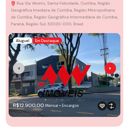
Rua Via Vêneto, Santa Felicidade, Curitiba, Região
Geográfica Imediata de Curitiba, Região Metropolitana
C
de Curitiba, Região Geográfica Intermediária de Curitiba,
M
Paraná, Região Sul, 82020-000, Brasil
I
3
Aluguel
Em Destaque
R$12.900,00
Mensal + Encargos