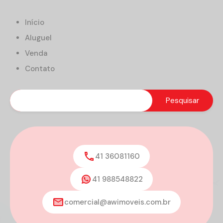
Início
Aluguel
Venda
Contato
41 36081160
41 988548822
comercial@awimoveis.com.br