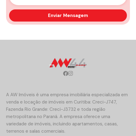
A AW Imóveis é uma empresa imobiliária especializada em
venda e locação de imóveis em Curitiba: Creci-J747,
Fazenda Rio Grande: Creci-J3732 e toda região
metropolitana no Paraná. A empresa oferece uma
variedade de imóveis, incluindo apartamentos, casas,
terrenos e salas comerciais.