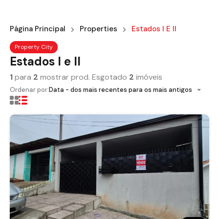
Página Principal
Properties
Estados I E II
Property City
Estados I e II
1
para
2
mostrar prod. Esgotado
2
imóveis
Ordenar por:
Data - dos mais recentes para os mais antigos