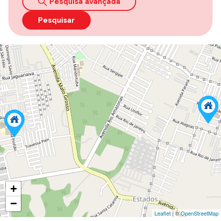
Pesquisa avançada
Pesquisar
+
−
Leaflet
| ©
OpenStreetMap