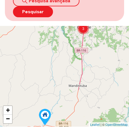
Pesquisa avançada
Pesquisar
3
+
−
Leaflet
| ©
OpenStreetMap