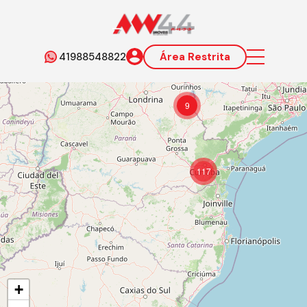
41988548822
Área Restrita
9
117
+