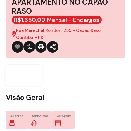
APARTAMENTO NO CAPÃO
RASO
R$1.650,00 Mensal + Encargos
Rua Marechal Rondon, 255 - Capão Raso,
Curitiba - PR
Visão Geral
Quartos
Banheiros
Garagem
3
1
1