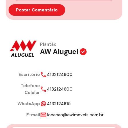
Plantão
AW Aluguel
Escritório
4132124600
Telefone
4132124600
Celular
WhatsApp
4132124615
E-mail
locacao@awimoveis.com.br