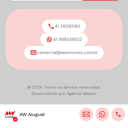
41 36081160
41 988548822
comercial@awimoveis.com.br
© 2026. Todos os direitos reservados.
Desenvolvido por
Agência Ideiann
AW Aluguel