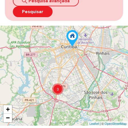
Pesquisa avançada
Pesquisar
3
+
−
Leaflet
| ©
OpenStreetMap