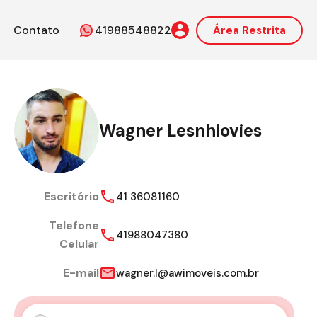
Contato
41988548822
Área Restrita
Wagner Lesnhiovies
Escritório
41 36081160
Telefone
41988047380
Celular
E-mail
wagner.l@awimoveis.com.br