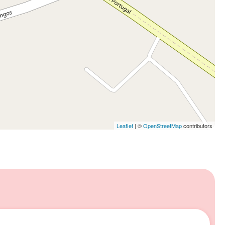
Leaflet
| ©
OpenStreetMap
contributors