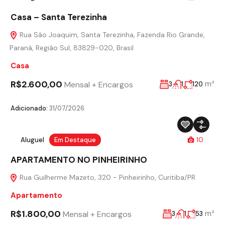
Casa – Santa Terezinha
Rua São Joaquim, Santa Terezinha, Fazenda Rio Grande,
Paraná, Região Sul, 83829-020, Brasil
Casa
R$2.600,00
m²
Mensal + Encargos
3
1
120
Adicionado:
31/07/2026
Aluguel
Em Destaque
10
APARTAMENTO NO PINHEIRINHO
Rua Guilherme Mazeto, 320 - Pinheirinho, Curitiba/PR
Apartamento
R$1.800,00
m²
Mensal + Encargos
3
1
53