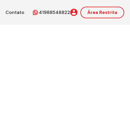
Contato
41988548822
Área Restrita